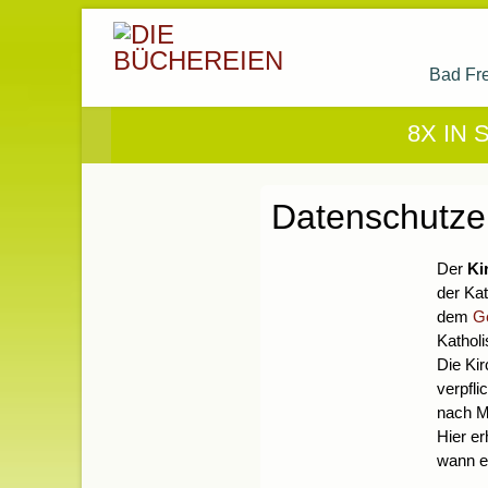
Bad Fr
8X IN
Datenschutze
Der
Ki
der Ka
dem
Ge
Kathol
Die Ki
verpfli
nach M
Hier e
wann e