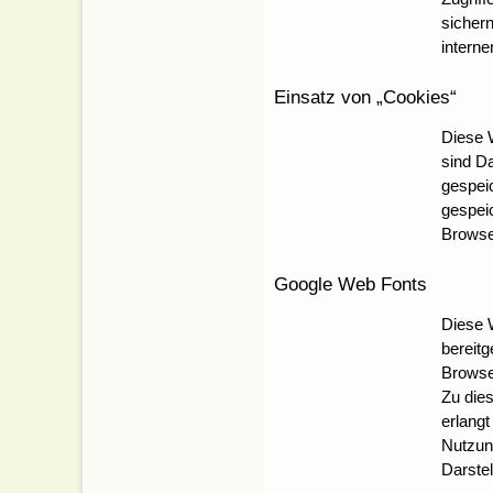
sichern
interne
Einsatz von „Cookies“
Diese 
sind D
gespei
gespei
Browse
Google Web Fonts
Diese W
bereitg
Browse
Zu die
erlang
Nutzun
Darste