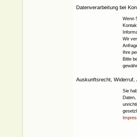
Datenverarbeitung bei Ko
Wenn Si
Kontak
Informa
Wir ve
Anfrag
Ihre p
Bitte b
gewähr
Auskunftsrecht, Widerruf,
Sie hab
Daten, 
unrich
gesetzl
Impre