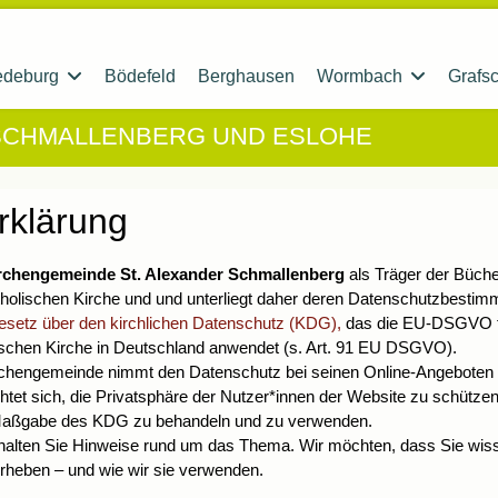
edeburg
Bödefeld
Berghausen
Wormbach
Grafsc
 SCHMALLENBERG UND ESLOHE
rklärung
rchengemeinde St. Alexander Schmallenberg
als Träger der Bücher
tholischen Kirche und und unterliegt daher deren Datenschutzbesti
setz über den kirchlichen Datenschutz (KDG),
das die EU-DSGVO fü
ischen Kirche in Deutschland anwendet (s. Art. 91 EU DSGVO).
rchengemeinde nimmt den Datenschutz bei seinen Online-Angeboten 
chtet sich, die Privatsphäre der Nutzer*innen der Website zu schütze
aßgabe des KDG zu behandeln und zu verwenden.
rhalten Sie Hinweise rund um das Thema. Wir möchten, dass Sie wis
rheben – und wie wir sie verwenden.