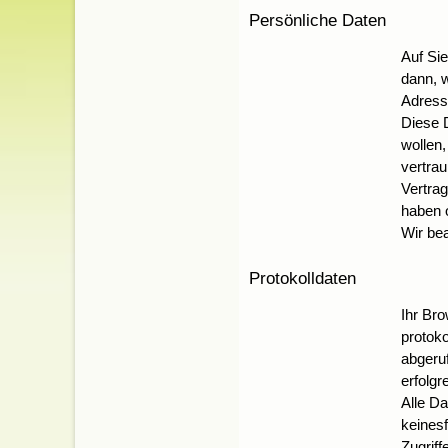
Persönliche Daten
Auf Si
dann, w
Adress
Diese 
wollen,
vertrau
Vertrag
haben o
Wir be
Protokolldaten
Ihr Bro
protok
abgeru
erfolgr
Alle Da
keinesf
Zugriff